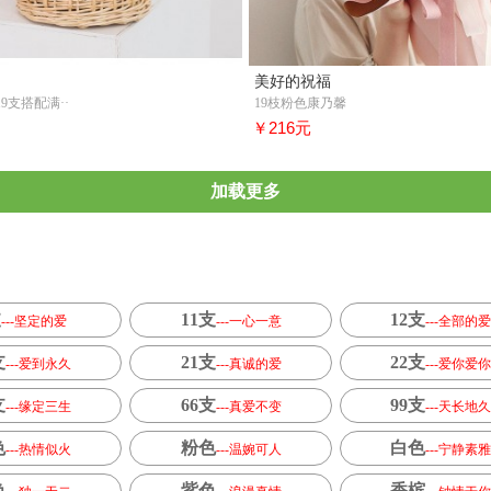
美好的祝福
9支搭配满··
19枝粉色康乃馨
￥216元
加载更多
支
11支
12支
---坚定的爱
---一心一意
---全部的爱
支
21支
22支
---爱到永久
---真诚的爱
---爱你爱你
支
66支
99支
---缘定三生
---真爱不变
---天长地久
色
粉色
白色
---热情似火
---温婉可人
---宁静素雅
色
紫色
香槟