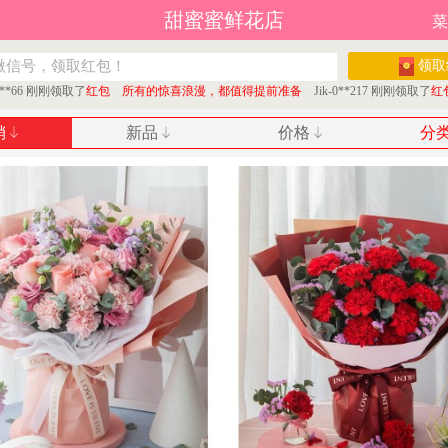
甜蜜蜜鲜花店
菜
领取
66 刚刚领取了
红包 所有的惊喜浪漫，都值得提前准备
Jik-0**217 刚刚领取了
红包 
销
新品
价格
分