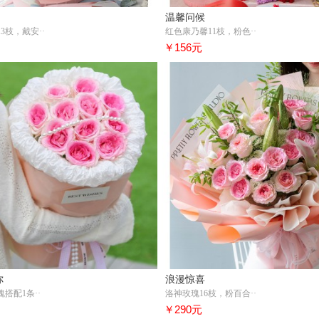
温馨问候
3枝，戴安··
红色康乃馨11枝，粉色··
￥156元
你
浪漫惊喜
瑰搭配1条··
洛神玫瑰16枝，粉百合··
￥290元