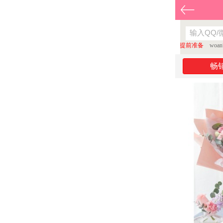
13087**100 刚刚领取了
红包 所有的惊喜浪漫，都值得提前准备
woan**
畅