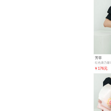
芳菲
红色康乃馨1
￥176元