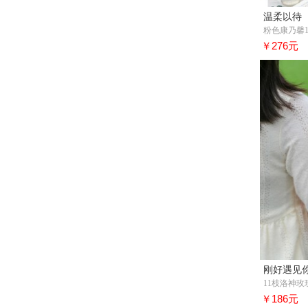
温柔以待
粉色康乃馨1
￥276元
刚好遇见
11枝洛神玫
￥186元