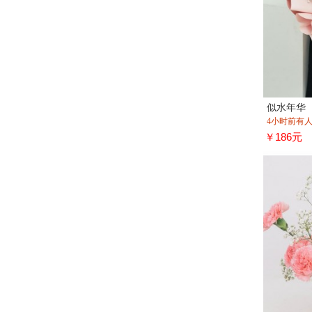
似水年华
4小时前有
￥186元