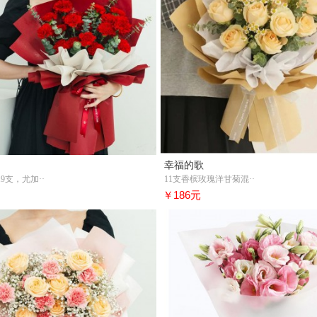
幸福的歌
9支，尤加··
11支香槟玫瑰洋甘菊混··
￥186元