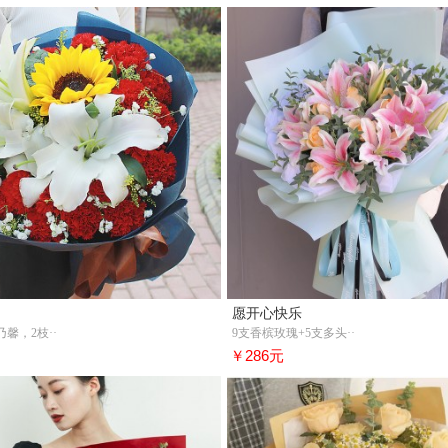
愿开心快乐
乃馨，2枝··
9支香槟玫瑰+5支多头··
￥286元