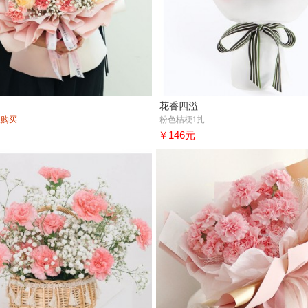
花香四溢
人购买
粉色桔梗1扎
￥146元