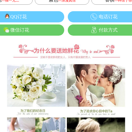
---独一无二
---浪漫真情
---钟情于你
QQ订花
电话订花
微信订花
付款方式