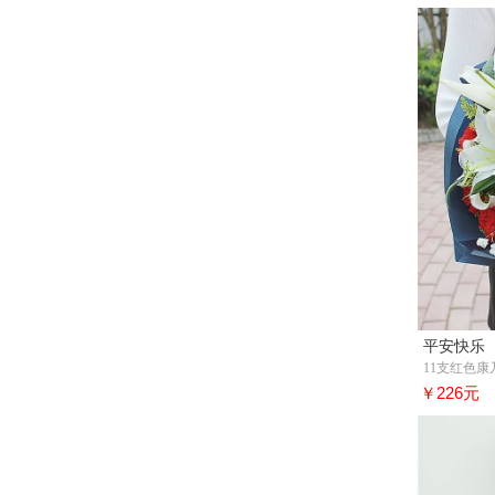
平安快乐
11支红色康
￥226元