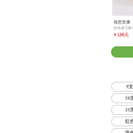
祝您安康
粉色康乃馨1
￥186元
9
19
33
红
蓝