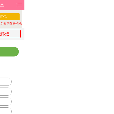
单
红包
所有的惊喜浪漫，都值得提前准备
13920**7219 刚刚领取了
红包 所有的惊喜浪漫
类筛选