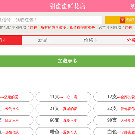
甜蜜蜜鲜花店
菜
领取
8**587 刚刚领取了
红包 所有的惊喜浪漫，都值得提前准备
20** 刚刚领取了
红包 
销
新品
价格
分
加载更多
支
11支
12支
---坚定的爱
---一心一意
---全部的爱
支
21支
22支
---爱到永久
---真诚的爱
---爱你爱你
支
66支
99支
---缘定三生
---真爱不变
---天长地久
色
粉色
白色
---热情似火
---温婉可人
---宁静素雅