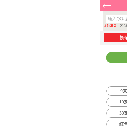
ain20**0602 刚刚领取了
红包 所有的惊喜浪漫，都值得提前准备
2298
畅
9
19
33
红