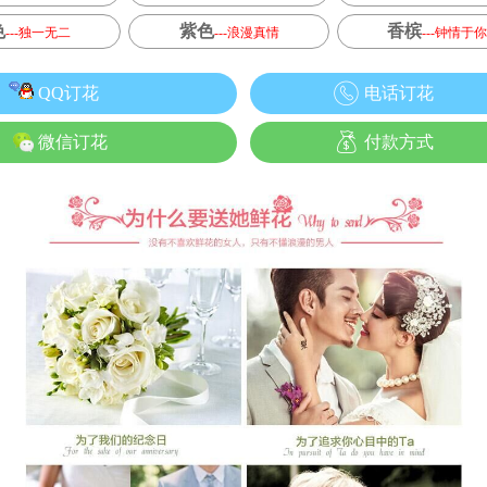
色
紫色
香槟
---独一无二
---浪漫真情
---钟情于你
QQ订花
电话订花
微信订花
付款方式