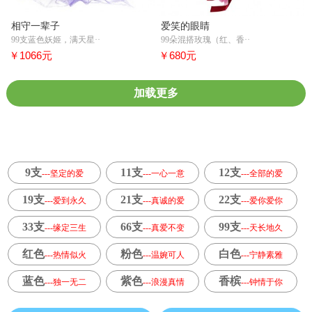
相守一辈子
爱笑的眼睛
99支蓝色妖姬，满天星··
99朵混搭玫瑰（红、香··
￥1066元
￥680元
加载更多
9支
11支
12支
---坚定的爱
---一心一意
---全部的爱
19支
21支
22支
---爱到永久
---真诚的爱
---爱你爱你
33支
66支
99支
---缘定三生
---真爱不变
---天长地久
红色
粉色
白色
---热情似火
---温婉可人
---宁静素雅
蓝色
紫色
香槟
---独一无二
---浪漫真情
---钟情于你