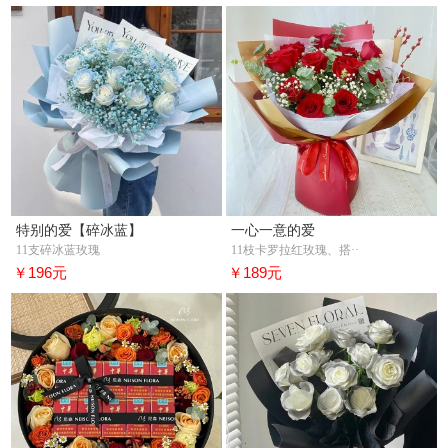
特别的爱【碎冰蓝】
一心一意的爱
11支碎冰蓝玫瑰
11枝卡罗拉红玫瑰、搭··
￥196元
￥189元