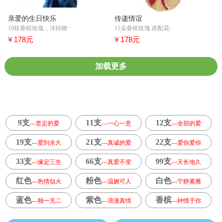
亲爱的生日快乐
传递情谊
19枝香槟玫瑰，洋桔梗··
11朵香槟玫瑰 搭配花··
￥178元
￥178元
加载更多
9支
11支
12支
---坚定的爱
---一心一意
---全部的爱
19支
21支
22支
---爱到永久
---真诚的爱
---爱你爱你
33支
66支
99支
---缘定三生
---真爱不变
---天长地久
红色
粉色
白色
---热情似火
---温婉可人
---宁静素雅
蓝色
紫色
香槟
---独一无二
---浪漫真情
---钟情于你