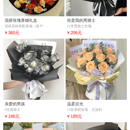
混搭玫瑰香烟礼盒
你是我的黑骑士
混搭花材搭配香烟（客户··
11支黑骑士玫瑰
￥360元
￥206元
亲爱的男孩
温柔目光
9支黑骑士
11枝香槟玫瑰，尤加利··
￥186元
￥189元