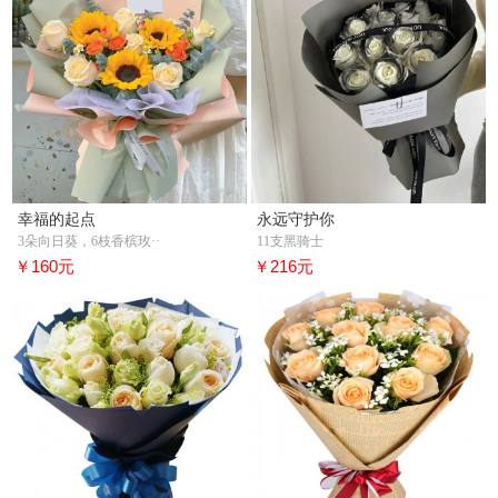
幸福的起点
永远守护你
3朵向日葵，6枝香槟玫··
11支黑骑士
￥160元
￥216元