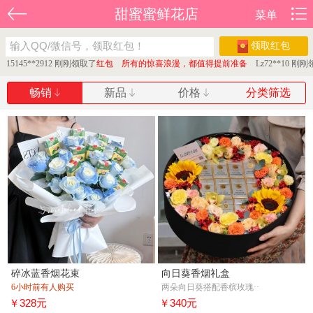
甜蜜蜜鲜花店
菜单
领取红包
5145**2912 刚刚领取了
红包 所有的惊喜浪漫，都值得提前准备
Lz72**10 刚刚
畅销
新品
价格
分类筛选
碎冰蓝香烟花束
向日葵香烟礼盒
6小时前有人购买
两朵向日葵搭配香槟玫瑰··
￥328元
￥340元