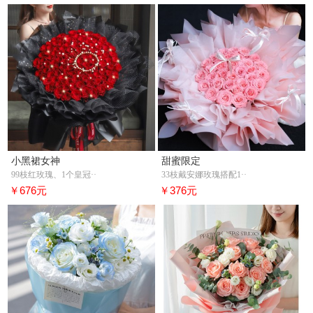
小黑裙女神
甜蜜限定
99枝红玫瑰、1个皇冠··
33枝戴安娜玫瑰搭配1··
￥676元
￥376元