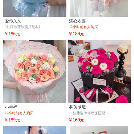
爱你久久
满心欢喜
3枝碎冰蓝玫瑰搭配4枝··
12小时前有人购买
￥186元
￥189元
小幸福
芬芳梦境
12小时前有人购买
11枝弗洛伊德玫瑰搭配··
￥189元
￥169元