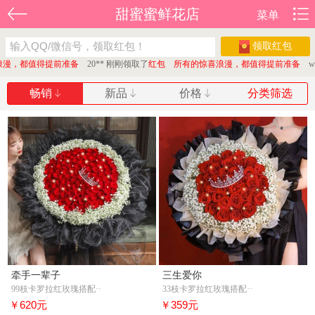
甜蜜蜜鲜花店
菜单
领取红包
漫，都值得提前准备
20** 刚刚领取了
红包 所有的惊喜浪漫，都值得提前准备
wzh
畅销
新品
价格
分类筛选
牵手一辈子
三生爱你
99枝卡罗拉红玫瑰搭配··
33枝卡罗拉红玫瑰搭配··
￥620元
￥359元