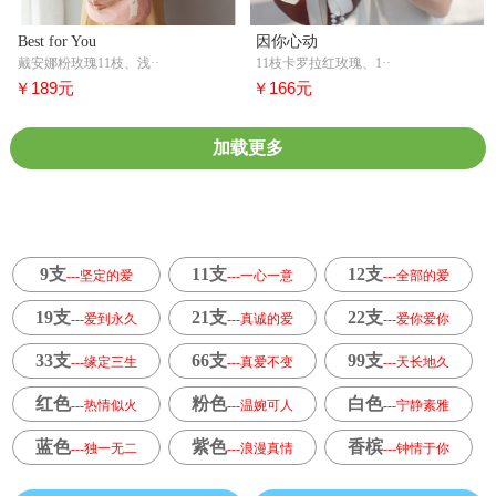
Best for You
因你心动
戴安娜粉玫瑰11枝、浅··
11枝卡罗拉红玫瑰、1··
￥189元
￥166元
加载更多
9支
11支
12支
---坚定的爱
---一心一意
---全部的爱
19支
21支
22支
---爱到永久
---真诚的爱
---爱你爱你
33支
66支
99支
---缘定三生
---真爱不变
---天长地久
红色
粉色
白色
---热情似火
---温婉可人
---宁静素雅
蓝色
紫色
香槟
---独一无二
---浪漫真情
---钟情于你