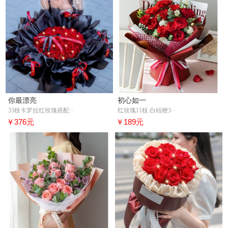
你最漂亮
初心如一
33枝卡罗拉红玫瑰搭配··
红玫瑰11枝 白桔梗3··
￥376元
￥189元