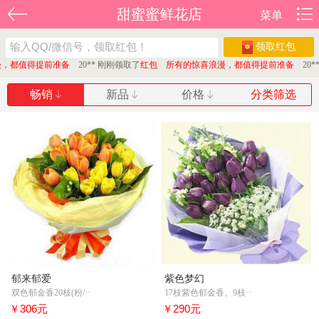
甜蜜蜜鲜花店
菜单
领取红包
，都值得提前准备
20** 刚刚领取了
红包 所有的惊喜浪漫，都值得提前准备
20**
畅销
新品
价格
分类筛选
郁来郁爱
紫色梦幻
双色郁金香20枝(粉/··
17枝紫色郁金香、9枝··
￥306元
￥290元