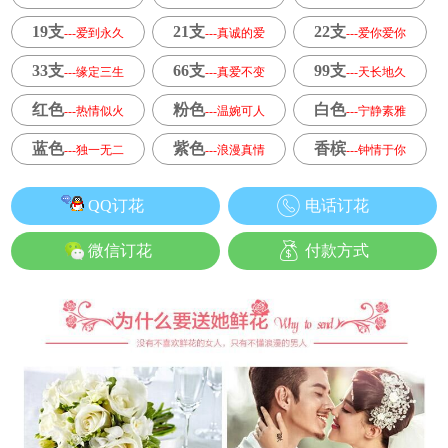
19支
21支
22支
---爱到永久
---真诚的爱
---爱你爱你
33支
66支
99支
---缘定三生
---真爱不变
---天长地久
红色
粉色
白色
---热情似火
---温婉可人
---宁静素雅
蓝色
紫色
香槟
---独一无二
---浪漫真情
---钟情于你
QQ订花
电话订花
微信订花
付款方式