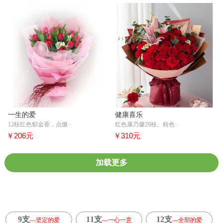
一生的爱
健康喜乐
12枝红色郁金香，点缀··
红色康乃馨29枝、粉色··
￥206元
￥310元
加载更多
9支
11支
12支
---坚定的爱
---一心一意
---全部的爱