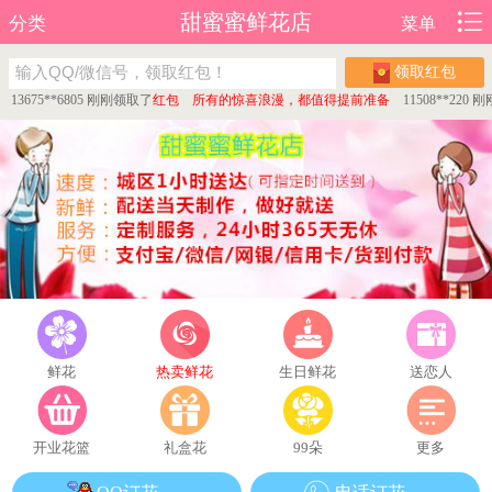
甜蜜蜜鲜花店
分类
菜单
领取红包
75**6805 刚刚领取了
红包 所有的惊喜浪漫，都值得提前准备
11508**220 刚刚
鲜花
热卖鲜花
生日鲜花
送恋人
开业花篮
礼盒花
99朵
更多