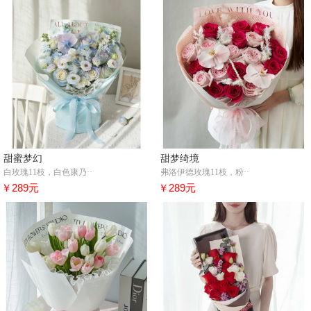
甜蜜梦幻
甜梦绮境
白玫瑰11枝，白色康乃··
弗洛伊德玫瑰11枝，粉··
￥289元
￥289元