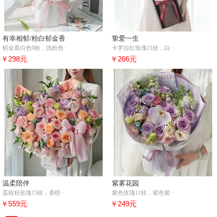
有幸相郁/粉白郁金香
挚爱一生
郁金香白色9枝，浅粉色··
卡罗拉红玫瑰11枝，白··
￥298元
￥266元
温柔陪伴
紫雾花园
荔枝粉玫瑰15枝，香槟··
紫色玫瑰11枝，紫色紫··
￥559元
￥249元