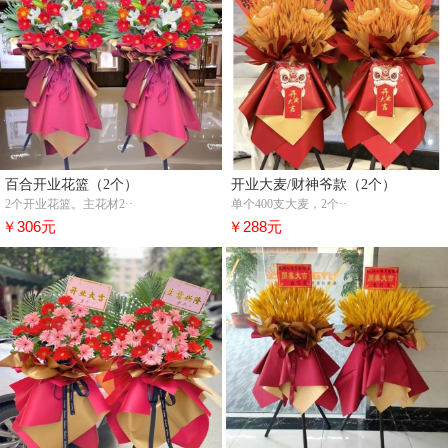
百合开业花篮（2个）
开业大麦/财神爷款（2个）
2个开业花篮。主花材2··
单个400支大麦，2个··
￥306元
￥288元