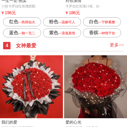
一生一世-热卖
对你深情
11枝卡罗拉红玫瑰搭配··
卡罗拉红玫瑰11枝、白··
￥196元
￥186元
红色
粉色
白色
---热情似火
---温婉可人
---宁静素雅
蓝色
紫色
香槟
---独一无二
---浪漫真情
---钟情于你
更多>>
女神最爱
4
我们的爱
爱的心光