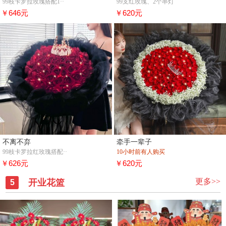
99枝卡罗拉玫瑰搭配1··
99支红玫瑰、2个串灯
￥646元
￥620元
不离不弃
牵手一辈子
99枝卡罗拉红玫瑰搭配··
10小时前有人购买
￥626元
￥620元
更多>>
开业花篮
5