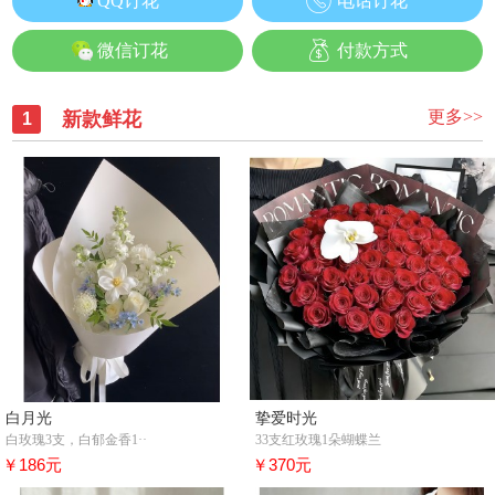
QQ订花
电话订花
微信订花
付款方式
更多>>
新款鲜花
1
白月光
挚爱时光
白玫瑰3支，白郁金香1··
33支红玫瑰1朵蝴蝶兰
￥186元
￥370元