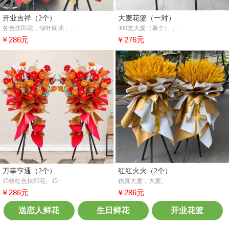
开业吉祥（2个）
大麦花篮（一对）
各色扶郎花，绿叶间插，··
300支大麦（单个），··
￥286元
￥276元
万事亨通（2个）
红红火火（2个）
15枝红色扶郎花、15··
仿真大麦，大麦。
￥286元
￥286元
送恋人鲜花
生日鲜花
开业花篮