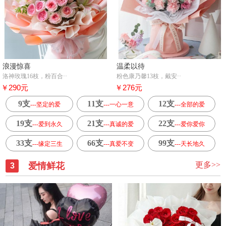
浪漫惊喜
温柔以待
洛神玫瑰16枝，粉百合··
粉色康乃馨13枝，戴安··
￥290元
￥276元
9支
11支
12支
---坚定的爱
---一心一意
---全部的爱
19支
21支
22支
---爱到永久
---真诚的爱
---爱你爱你
33支
66支
99支
---缘定三生
---真爱不变
---天长地久
更多>>
爱情鲜花
3