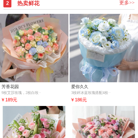
更多>>
热卖鲜花
2
芳香花园
爱你久久
9枝艾莎玫瑰，2枝白玫··
3枝碎冰蓝玫瑰搭配4枝··
￥189元
￥186元