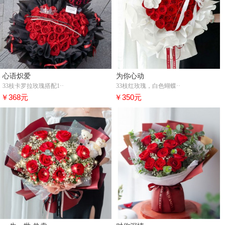
心语炽爱
为你心动
33枝卡罗拉玫瑰搭配1··
33枝红玫瑰，白色蝴蝶··
￥368元
￥350元