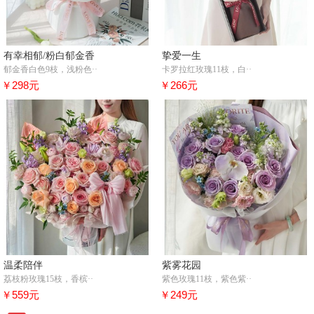
有幸相郁/粉白郁金香
挚爱一生
郁金香白色9枝，浅粉色··
卡罗拉红玫瑰11枝，白··
￥298元
￥266元
温柔陪伴
紫雾花园
荔枝粉玫瑰15枝，香槟··
紫色玫瑰11枝，紫色紫··
￥559元
￥249元