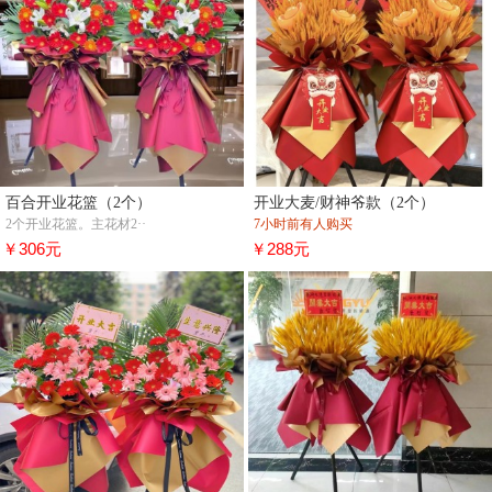
百合开业花篮（2个）
开业大麦/财神爷款（2个）
2个开业花篮。主花材2··
7小时前有人购买
￥306元
￥288元