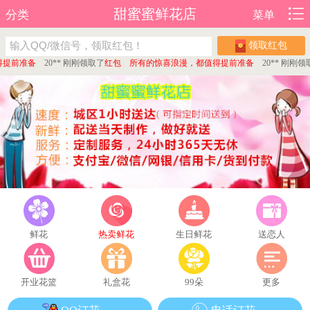
甜蜜蜜鲜花店
分类
菜单
领取红包
前准备
20** 刚刚领取了
红包 所有的惊喜浪漫，都值得提前准备
20** 刚刚领取了
鲜花
热卖鲜花
生日鲜花
送恋人
开业花篮
礼盒花
99朵
更多