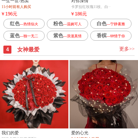
一生一世-热卖
对你深情
11小时前有人购买
卡罗拉红玫瑰11枝、白··
￥196元
￥186元
红色
粉色
白色
---热情似火
---温婉可人
---宁静素雅
蓝色
紫色
香槟
---独一无二
---浪漫真情
---钟情于你
更多>>
女神最爱
4
我们的爱
爱的心光