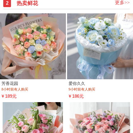
更多>>
热卖鲜花
2
芳香花园
爱你久久
8小时前有人购买
9小时前有人购买
￥189元
￥186元