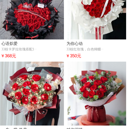
心语炽爱
为你心动
33枝卡罗拉玫瑰搭配1··
33枝红玫瑰，白色蝴蝶··
￥368元
￥350元