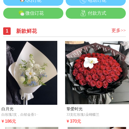
QQ订花
电话订花
微信订花
付款方式
更多>>
新款鲜花
1
白月光
挚爱时光
白玫瑰3支，白郁金香1··
33支红玫瑰1朵蝴蝶兰
￥186元
￥370元