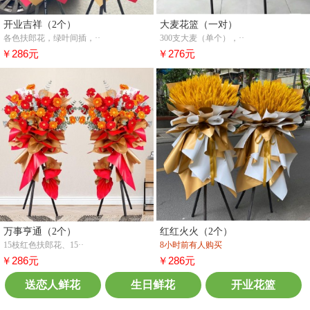
开业吉祥（2个）
大麦花篮（一对）
各色扶郎花，绿叶间插，··
300支大麦（单个），··
￥286元
￥276元
万事亨通（2个）
红红火火（2个）
15枝红色扶郎花、15··
8小时前有人购买
￥286元
￥286元
送恋人鲜花
生日鲜花
开业花篮