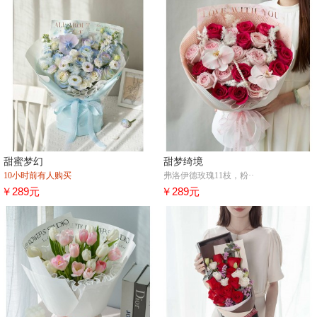
甜蜜梦幻
甜梦绮境
10小时前有人购买
弗洛伊德玫瑰11枝，粉··
￥289元
￥289元