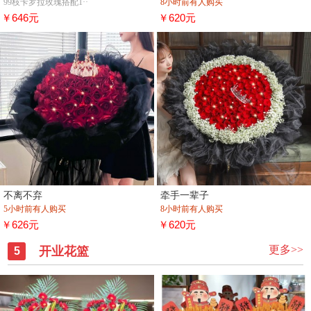
99枝卡罗拉玫瑰搭配1··
8小时前有人购买
￥646元
￥620元
不离不弃
牵手一辈子
5小时前有人购买
8小时前有人购买
￥626元
￥620元
更多>>
开业花篮
5