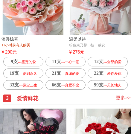
浪漫惊喜
温柔以待
11小时前有人购买
粉色康乃馨13枝，戴安··
￥290元
￥276元
9支
11支
12支
---坚定的爱
---一心一意
---全部的爱
19支
21支
22支
---爱到永久
---真诚的爱
---爱你爱你
33支
66支
99支
---缘定三生
---真爱不变
---天长地久
更多>>
爱情鲜花
3